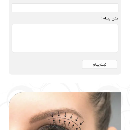
متن پیـام :