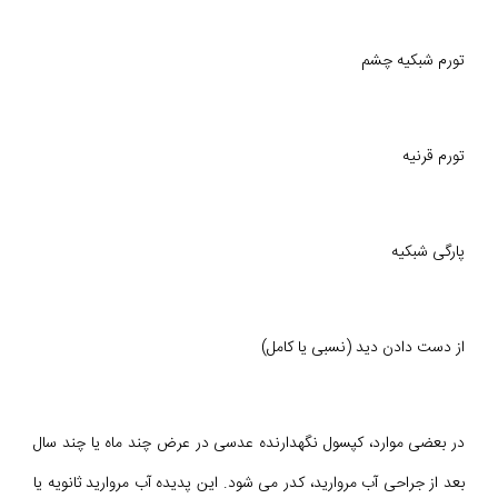
تورم شبکیه چشم
تورم قرنیه
پارگى شبکیه
از دست دادن دید (نسبى یا کامل)
در بعضی موارد، كپسول نگهدارنده عدسی در عرض چند ماه یا چند سال
بعد از جراحى آب مروارید، كدر مى شود. این پدیده آب مروارید ثانویه يا