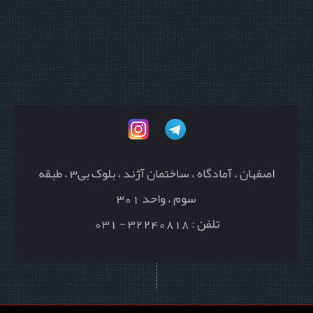
اصفهان ، آمادگاه ، ساختمان آژند ، بلوک بی3 ، طبقه
سوم ، واحد 301
تلفن : 32240818 - 031