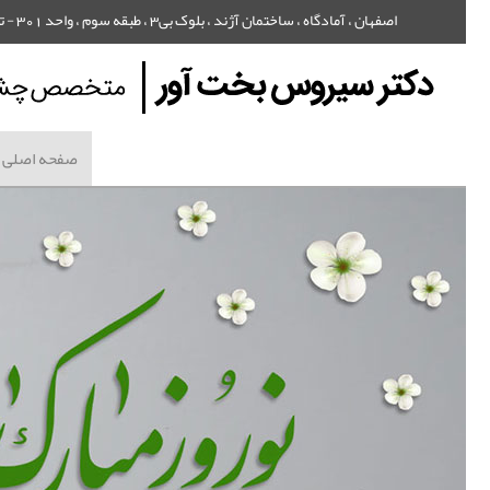
اصفهان ، آمادگاه ، ساختمان آژند ، بلوک بی3 ، طبقه سوم ، واحد 301 - تلفن : 32240818 - 031
صفحه اصلی