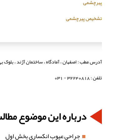
پیرچشمی
تشخیص پیرچشمی
آدرس مطب : اصفهان ، آمادگاه ، ساختمان آژند ، بلوک بی3 ، طبقه سوم ، واحد 01
تلفن : 32240818 - 031
درباره این موضوع مطال
جراحی عیوب انکساری بخش اول