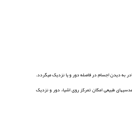
 یا حلقه در لنز داخل چشمى طراحی شده تا بسته به جایی که نور از طریق آن وارد می‎شود، فرد قادر به دیدن اجسام در فاصله دور و یا نزدیک میگردد.
دسیهای طبیعی امکان تمرکز روی اشیاء دور و نزدیک