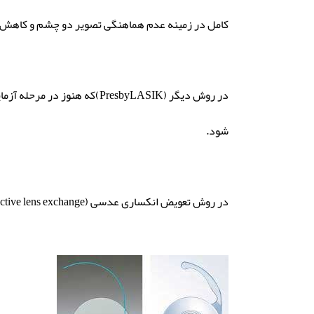
کامل در زمینه عدم هماهنگی تصویر دو چشم و کاهش خ
شود.
در روش تعویض انکساری عدسی (Refractive lens exchange) نیز با عمل جراحی، عدسی سفت و سخت شده چشم را با یک عدسی مصنوعی چندکانونی (مولتی فوکال) جایگزین مینمایند .