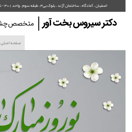
اصفهان ، آمادگاه ، ساختمان آژند ، بلوک بی3 ، طبقه سوم ، واحد 301 - تلفن : 32240818 - 031
صفحه اصلی