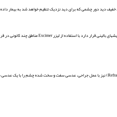
فیف دید دور چشمی که برای دید نزدیک تنظیم خواهد شد به بیمار داده 
در روش دیگر (PresbyLASIK)که هنوز در مرحله آزمایشهای ب